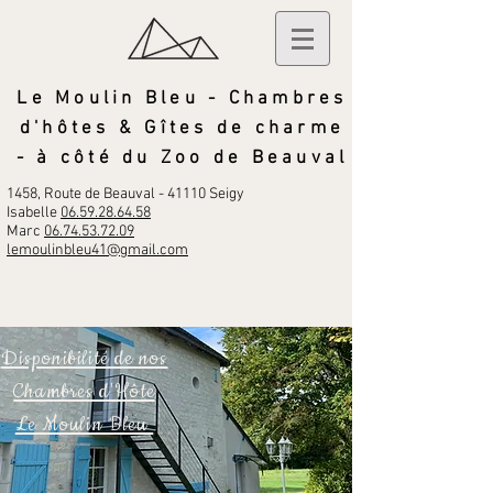
Le Moulin Bleu - Chambres
d'hôtes & Gîtes de charme
- à côté du Zoo de Beauval
1458, Route de Beauval - 41110 Seigy
Isabelle
06.59.28.64.58
Marc
06.
74.53.72.09
lemoulinbleu41@gmail.com
Disponibilité de nos
Chambres d'Hôte
Le Moulin Bleu