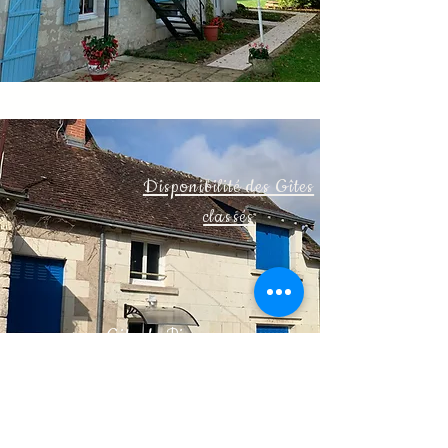
Disp
onibilité des Gîtes
classés
Gite de Pierre
&
Le Lion Bleu